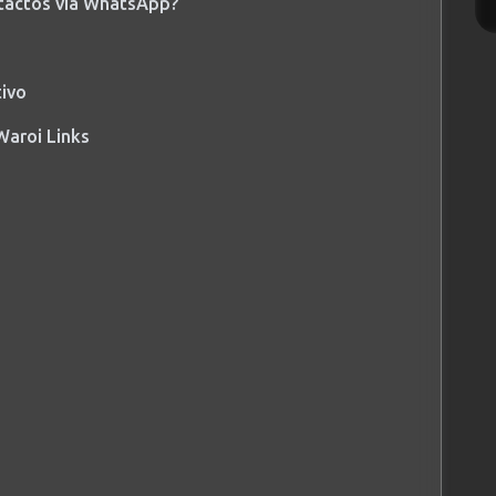
ntactos vía WhatsApp?
tivo
Waroi Links